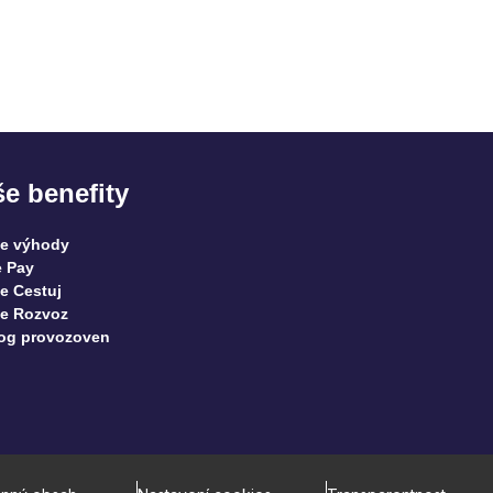
e benefity
ee výhody
 Pay
e Cestuj
e Rozvoz
og provozoven